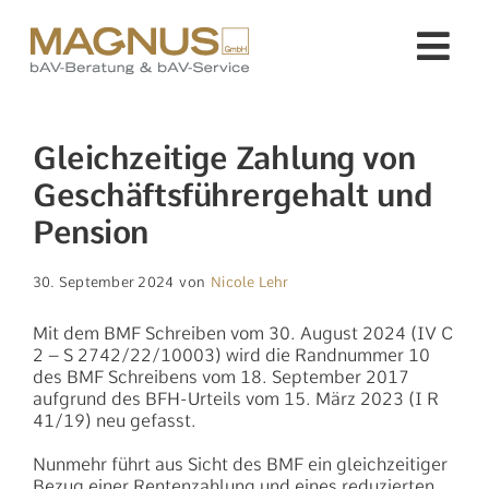
Zum
Inhalt
Tog
springen
Nav
Unser Service für Sie
Gleichzeitige Zahlung von
Geschäftsführergehalt und
Unternehmen
Pension
Fachinformationen
30. September 2024
von
Nicole Lehr
Mit dem BMF Schreiben vom 30. August 2024 (IV C
Wissenswertes
2 – S 2742/22/10003) wird die Randnummer 10
des BMF Schreibens vom 18. September 2017
aufgrund des BFH-Urteils vom 15. März 2023 (I R
Kontakt
41/19) neu gefasst.
Nunmehr führt aus Sicht des BMF ein gleichzeitiger
Suche
Bezug einer Rentenzahlung und eines reduzierten