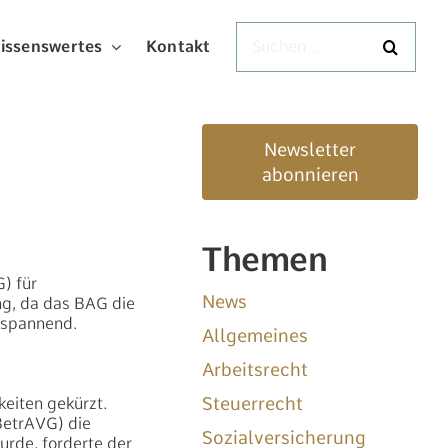
Suche
issenswertes
Kontakt
nach:
Newsletter
abonnieren
Themen
) für
News
ng, da das BAG die
 spannend.
Allgemeines
Arbeitsrecht
Steuerrecht
keiten gekürzt.
BetrAVG) die
Sozialversicherung
rde, forderte der