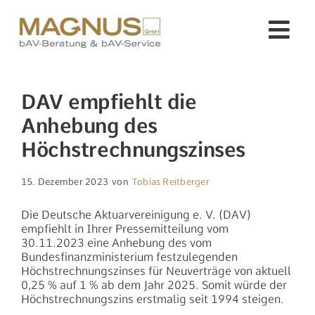
Zum
Inhalt
Tog
springen
Nav
Unser Service für Sie
DAV empfiehlt die
Anhebung des
Unternehmen
Höchstrechnungszinses
Fachinformationen
15. Dezember 2023
von
Tobias Reitberger
Die Deutsche Aktuarvereinigung e. V. (DAV)
Wissenswertes
empfiehlt in Ihrer Pressemitteilung vom
30.11.2023 eine Anhebung des vom
Bundesfinanzministerium festzulegenden
Kontakt
Höchstrechnungszinses für Neuverträge von aktuell
0,25 % auf 1 % ab dem Jahr 2025. Somit würde der
Höchstrechnungszins erstmalig seit 1994 steigen.
Suche