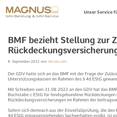
Zum
Inhalt
Unser Service fü
springen
BMF bezieht Stellung zur 
Rückdeckungsversicherung
8. September 2022
von
Nicole Lehr
Der GDV hatte sich an das BMF mit der Frage der Zulä
Unterstützungskassen im Rahmen des § 4d EStG gewand
Mit Schreiben vom 31.08.2022 an den GDV hat das BMF 
Buchstabe c EStG für fondsgebundene Rückdeckungen mit
Rückdeckungsversicherungen im Rahmen der beitragsor
Sofern sich demnach aus der Einzelfallprüfung, die den
4d EStG entgegenstehenden Sachverhalten ergibt, ist ei