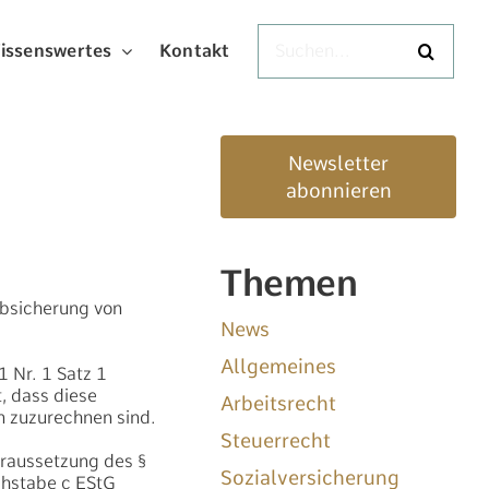
Suche
issenswertes
Kontakt
nach:
Newsletter
abonnieren
Themen
Absicherung von
News
Allgemeines
 Nr. 1 Satz 1
, dass diese
Arbeitsrecht
 zuzurechnen sind.
Steuerrecht
oraussetzung des §
Sozialversicherung
chstabe c EStG